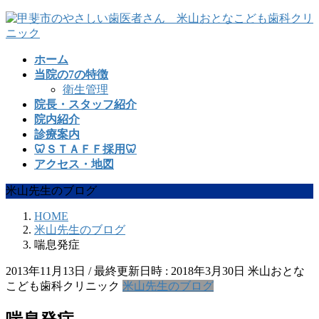
コ
ナ
ン
ビ
テ
ゲ
ホーム
ン
ー
当院の7の特徴
ツ
シ
衛生管理
へ
ョ
院長・スタッフ紹介
ス
ン
院内紹介
キ
に
診療案内
ッ
移
🦷ＳＴＡＦＦ採用🦷
プ
動
アクセス・地図
米山先生のブログ
HOME
米山先生のブログ
喘息発症
2013年11月13日
/ 最終更新日時 :
2018年3月30日
米山おとな
こども歯科クリニック
米山先生のブログ