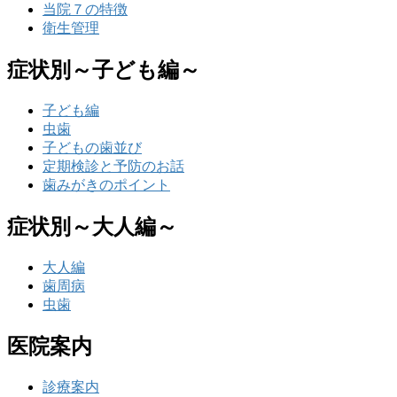
当院７の特徴
衛生管理
症状別～子ども編～
子ども編
虫歯
子どもの歯並び
定期検診と予防のお話
歯みがきのポイント
症状別～大人編～
大人編
歯周病
虫歯
医院案内
診療案内