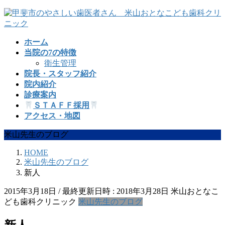
コ
ナ
ン
ビ
テ
ゲ
ホーム
ン
ー
当院の7の特徴
ツ
シ
衛生管理
へ
ョ
院長・スタッフ紹介
ス
ン
院内紹介
キ
に
診療案内
ッ
移
ＳＴＡＦＦ採用
プ
動
アクセス・地図
米山先生のブログ
HOME
米山先生のブログ
新人
2015年3月18日
/ 最終更新日時 :
2018年3月28日
米山おとなこ
ども歯科クリニック
米山先生のブログ