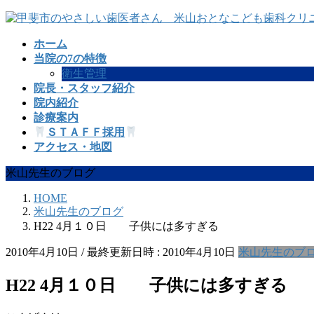
コ
ナ
ン
ビ
ホーム
テ
ゲ
当院の7の特徴
ン
ー
衛生管理
ツ
シ
院長・スタッフ紹介
へ
ョ
院内紹介
ス
ン
診療案内
キ
に
ＳＴＡＦＦ採用
ッ
移
アクセス・地図
プ
動
米山先生のブログ
HOME
米山先生のブログ
H22 4月１０日 子供には多すぎる
2010年4月10日
/ 最終更新日時 :
2010年4月10日
米山先生のブ
H22 4月１０日 子供には多すぎる