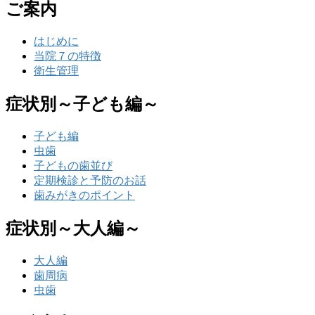
ご案内
はじめに
当院７の特徴
衛生管理
症状別～子ども編～
子ども編
虫歯
子どもの歯並び
定期検診と予防のお話
歯みがきのポイント
症状別～大人編～
大人編
歯周病
虫歯