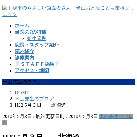
コ
ナ
ン
ビ
テ
ゲ
ホーム
ン
ー
当院の7の特徴
ツ
シ
衛生管理
へ
ョ
院長・スタッフ紹介
ス
ン
院内紹介
キ
に
診療案内
ッ
移
ＳＴＡＦＦ採用
プ
動
アクセス・地図
米山先生のブログ
HOME
米山先生のブログ
H22,5月３日 北海道
2010年5月3日
/ 最終更新日時 :
2010年5月3日
米山先生のブロ
グ