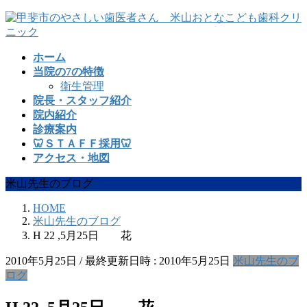
コ
ナ
ン
ビ
テ
ゲ
ホーム
ン
ー
当院の7の特徴
ツ
シ
衛生管理
へ
ョ
院長・スタッフ紹介
ス
ン
院内紹介
キ
に
診療案内
ッ
移
🦷ＳＴＡＦＦ採用🦷
プ
動
アクセス・地図
米山先生のブログ
HOME
米山先生のブログ
H 22 ,5月25日 花
2010年5月25日
/ 最終更新日時 :
2010年5月25日
米山先生のブ
ログ