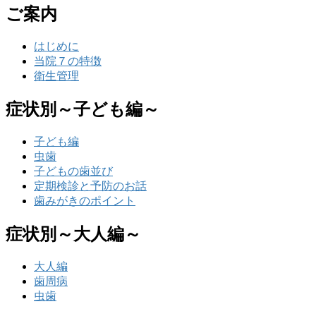
ご案内
はじめに
当院７の特徴
衛生管理
症状別～子ども編～
子ども編
虫歯
子どもの歯並び
定期検診と予防のお話
歯みがきのポイント
症状別～大人編～
大人編
歯周病
虫歯