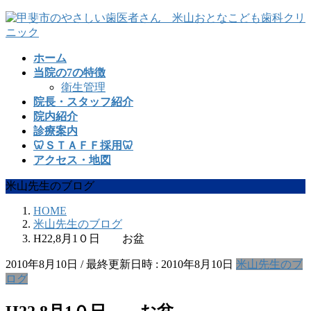
コ
ナ
ン
ビ
テ
ゲ
ホーム
ン
ー
当院の7の特徴
ツ
シ
衛生管理
へ
ョ
院長・スタッフ紹介
ス
ン
院内紹介
キ
に
診療案内
ッ
移
🦷ＳＴＡＦＦ採用🦷
プ
動
アクセス・地図
米山先生のブログ
HOME
米山先生のブログ
H22,8月1０日 お盆
2010年8月10日
/ 最終更新日時 :
2010年8月10日
米山先生のブ
ログ