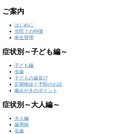
ご案内
はじめに
当院７の特徴
衛生管理
症状別～子ども編～
子ども編
虫歯
子どもの歯並び
定期検診と予防のお話
歯みがきのポイント
症状別～大人編～
大人編
歯周病
虫歯