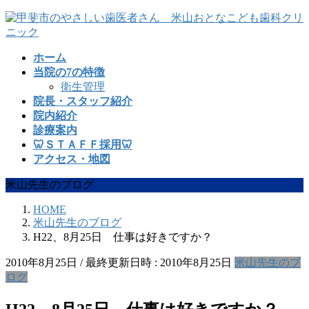
コ
ナ
ン
ビ
テ
ゲ
ホーム
ン
ー
当院の7の特徴
ツ
シ
衛生管理
へ
ョ
院長・スタッフ紹介
ス
ン
院内紹介
キ
に
診療案内
ッ
移
🦷ＳＴＡＦＦ採用🦷
プ
動
アクセス・地図
米山先生のブログ
HOME
米山先生のブログ
H22、8月25日 仕事は好きですか？
2010年8月25日
/ 最終更新日時 :
2010年8月25日
米山先生のブ
ログ