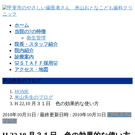
コ
ナ
ン
ビ
テ
ゲ
ホーム
ン
ー
当院の7の特徴
ツ
シ
衛生管理
へ
ョ
院長・スタッフ紹介
ス
ン
院内紹介
キ
に
診療案内
ッ
移
🦷ＳＴＡＦＦ採用🦷
プ
動
アクセス・地図
米山先生のブログ
HOME
米山先生のブログ
H 22,10 月３１日 色の効果的な使い方
2010年10月31日
/ 最終更新日時 :
2010年10月31日
米山先生の
ブログ