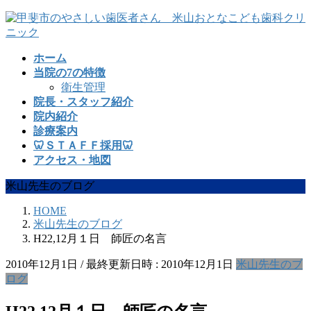
コ
ナ
ン
ビ
テ
ゲ
ホーム
ン
ー
当院の7の特徴
ツ
シ
衛生管理
へ
ョ
院長・スタッフ紹介
ス
ン
院内紹介
キ
に
診療案内
ッ
移
🦷ＳＴＡＦＦ採用🦷
プ
動
アクセス・地図
米山先生のブログ
HOME
米山先生のブログ
H22,12月１日 師匠の名言
2010年12月1日
/ 最終更新日時 :
2010年12月1日
米山先生のブ
ログ