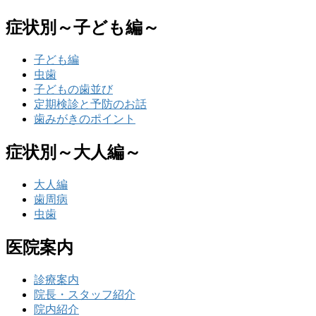
症状別～子ども編～
子ども編
虫歯
子どもの歯並び
定期検診と予防のお話
歯みがきのポイント
症状別～大人編～
大人編
歯周病
虫歯
医院案内
診療案内
院長・スタッフ紹介
院内紹介