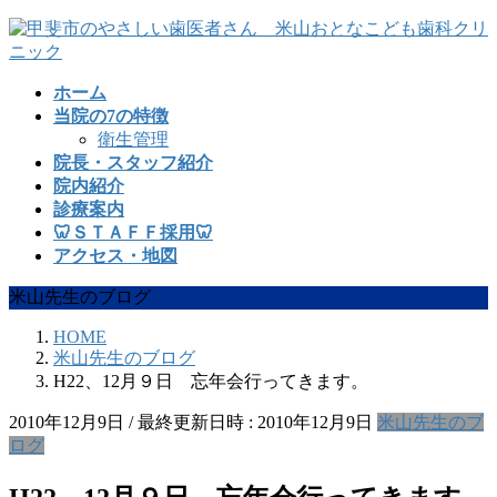
コ
ナ
ン
ビ
テ
ゲ
ホーム
ン
ー
当院の7の特徴
ツ
シ
衛生管理
へ
ョ
院長・スタッフ紹介
ス
ン
院内紹介
キ
に
診療案内
ッ
移
🦷ＳＴＡＦＦ採用🦷
プ
動
アクセス・地図
米山先生のブログ
HOME
米山先生のブログ
H22、12月９日 忘年会行ってきます。
2010年12月9日
/ 最終更新日時 :
2010年12月9日
米山先生のブ
ログ