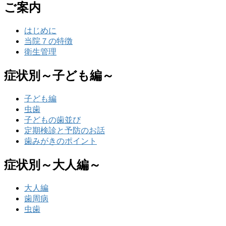
ご案内
はじめに
当院７の特徴
衛生管理
症状別～子ども編～
子ども編
虫歯
子どもの歯並び
定期検診と予防のお話
歯みがきのポイント
症状別～大人編～
大人編
歯周病
虫歯