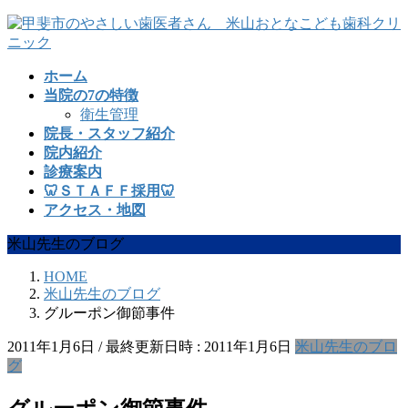
コ
ナ
ン
ビ
テ
ゲ
ホーム
ン
ー
当院の7の特徴
ツ
シ
衛生管理
へ
ョ
院長・スタッフ紹介
ス
ン
院内紹介
キ
に
診療案内
ッ
移
🦷ＳＴＡＦＦ採用🦷
プ
動
アクセス・地図
米山先生のブログ
HOME
米山先生のブログ
グルーポン御節事件
2011年1月6日
/ 最終更新日時 :
2011年1月6日
米山先生のブロ
グ