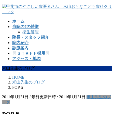
コ
ナ
ン
ビ
テ
ゲ
ホーム
ン
ー
当院の7の特徴
ツ
シ
衛生管理
へ
ョ
院長・スタッフ紹介
ス
ン
院内紹介
キ
に
診療案内
ッ
移
ＳＴＡＦＦ採用
プ
動
アクセス・地図
米山先生のブログ
HOME
米山先生のブログ
POP５
2011年1月31日
/ 最終更新日時 :
2011年1月31日
米山先生のブ
ログ