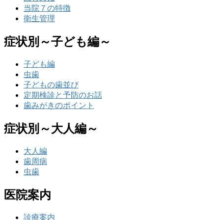
当院７の特徴
衛生管理
症状別～子ども編～
子ども編
虫歯
子どもの歯並び
定期検診と予防のお話
歯みがきのポイント
症状別～大人編～
大人編
歯周病
虫歯
医院案内
診療案内