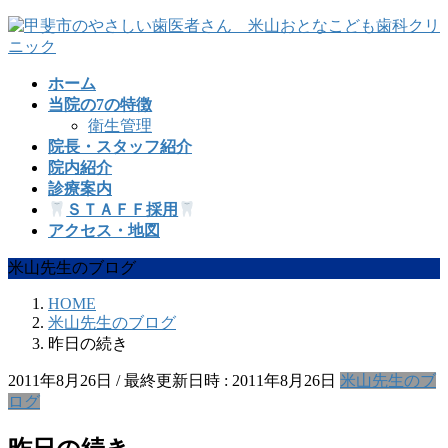
コ
ナ
ン
ビ
テ
ゲ
ホーム
ン
ー
当院の7の特徴
ツ
シ
衛生管理
へ
ョ
院長・スタッフ紹介
ス
ン
院内紹介
キ
に
診療案内
ッ
移
ＳＴＡＦＦ採用
プ
動
アクセス・地図
米山先生のブログ
HOME
米山先生のブログ
昨日の続き
2011年8月26日
/ 最終更新日時 :
2011年8月26日
米山先生のブ
ログ