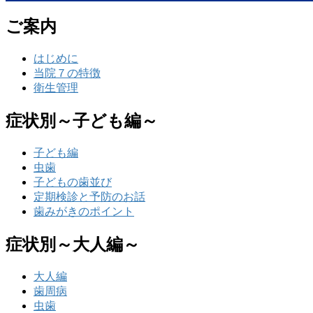
ご案内
はじめに
当院７の特徴
衛生管理
症状別～子ども編～
子ども編
虫歯
子どもの歯並び
定期検診と予防のお話
歯みがきのポイント
症状別～大人編～
大人編
歯周病
虫歯