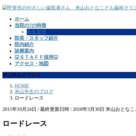
コ
ナ
ン
ビ
ホーム
テ
ゲ
当院の7の特徴
ン
ー
衛生管理
ツ
シ
院長・スタッフ紹介
へ
ョ
院内紹介
ス
ン
診療案内
キ
に
🦷ＳＴＡＦＦ採用🦷
ッ
移
アクセス・地図
プ
動
米山先生のブログ
HOME
米山先生のブログ
ロードレース
2011年10月24日
/ 最終更新日時 :
2018年3月30日
米山おとなこ
ロードレース