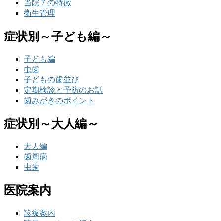
当院７の特徴
衛生管理
症状別～子ども編～
子ども編
虫歯
子どもの歯並び
定期検診と予防のお話
歯みがきのポイント
症状別～大人編～
大人編
歯周病
虫歯
医院案内
診療案内