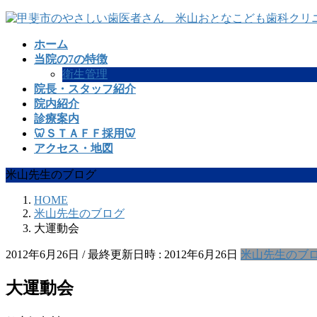
コ
ナ
ン
ビ
ホーム
テ
ゲ
当院の7の特徴
ン
ー
衛生管理
ツ
シ
院長・スタッフ紹介
へ
ョ
院内紹介
ス
ン
診療案内
キ
に
🦷ＳＴＡＦＦ採用🦷
ッ
移
アクセス・地図
プ
動
米山先生のブログ
HOME
米山先生のブログ
大運動会
2012年6月26日
/ 最終更新日時 :
2012年6月26日
米山先生のブ
大運動会