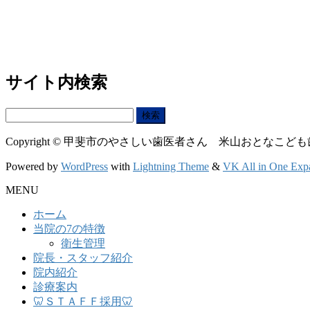
サイト内検索
検
索:
Copyright © 甲斐市のやさしい歯医者さん 米山おとなこども歯科クリニ
Powered by
WordPress
with
Lightning Theme
&
VK All in One Exp
MENU
ホーム
当院の7の特徴
衛生管理
院長・スタッフ紹介
院内紹介
診療案内
🦷ＳＴＡＦＦ採用🦷