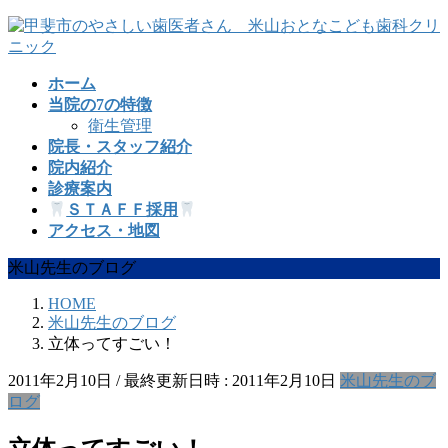
コ
ナ
ン
ビ
テ
ゲ
ホーム
ン
ー
当院の7の特徴
ツ
シ
衛生管理
へ
ョ
院長・スタッフ紹介
ス
ン
院内紹介
キ
に
診療案内
ッ
移
ＳＴＡＦＦ採用
プ
動
アクセス・地図
米山先生のブログ
HOME
米山先生のブログ
立体ってすごい！
2011年2月10日
/ 最終更新日時 :
2011年2月10日
米山先生のブ
ログ