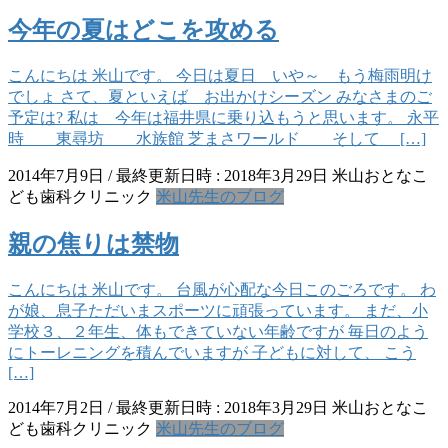
今年の夏はどこを攻める
こんにちは 米山です。 今日は夏日 いや～ もう梅雨明け
でしょ さて、夏といえば お出かけシーズン みなさまのご
予定は? 私は 今年は福井県に乗り込もうと思います。 永平
時 東尋坊 水族館 芝まさワールド そして […]
2014年7月9日
/ 最終更新日時 :
2018年3月29日
米山おとなこ
ども歯科クリニック
米山先生のブログ
親の焦りは禁物
こんにちは 米山です。 台風が心配な今日このごろです。 わ
が娘、息子ただいまスポーツに頑張っています。 まだ、小
学校３、２年生、体もできていない年齢ですが 毎日のよう
にトーレニングを積んでいますが 子どもに対して、 こう
[…]
2014年7月2日
/ 最終更新日時 :
2018年3月29日
米山おとなこ
ども歯科クリニック
米山先生のブログ