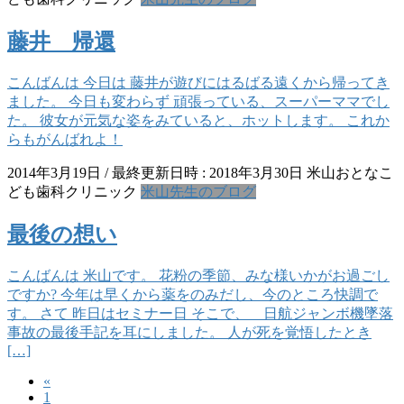
藤井 帰還
こんばんは 今日は 藤井が遊びにはるばる遠くから帰ってき
ました。 今日も変わらず 頑張っている、スーパーママでし
た。 彼女が元気な姿をみていると、ホットします。 これか
らもがんばれよ！
2014年3月19日
/ 最終更新日時 :
2018年3月30日
米山おとなこ
ども歯科クリニック
米山先生のブログ
最後の想い
こんばんは 米山です。 花粉の季節、みな様いかがお過ごし
ですか? 今年は早くから薬をのみだし、今のところ快調で
す。 さて 昨日はセミナー日 そこで、 日航ジャンボ機墜落
事故の最後手記を耳にしました。 人が死を覚悟したとき
[…]
«
投
固
1