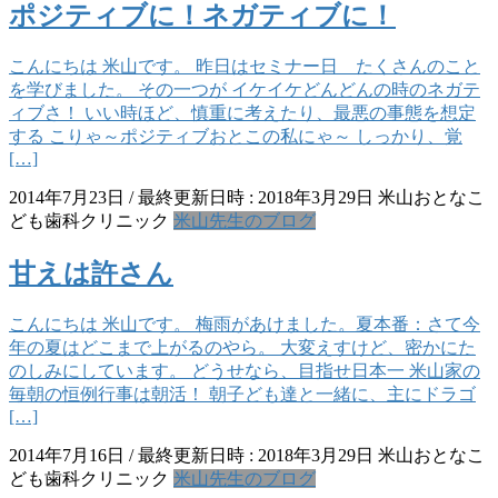
ポジティブに！ネガティブに！
こんにちは 米山です。 昨日はセミナー日 たくさんのこと
を学びました。 その一つが イケイケどんどんの時のネガテ
ィブさ！ いい時ほど、慎重に考えたり、最悪の事態を想定
する こりゃ～ポジティブおとこの私にゃ～ しっかり、覚
[…]
2014年7月23日
/ 最終更新日時 :
2018年3月29日
米山おとなこ
ども歯科クリニック
米山先生のブログ
甘えは許さん
こんにちは 米山です。 梅雨があけました。夏本番：さて今
年の夏はどこまで上がるのやら。 大変えすけど、密かにた
のしみにしています。 どうせなら、目指せ日本一 米山家の
毎朝の恒例行事は朝活！ 朝子ども達と一緒に、主にドラゴ
[…]
2014年7月16日
/ 最終更新日時 :
2018年3月29日
米山おとなこ
ども歯科クリニック
米山先生のブログ