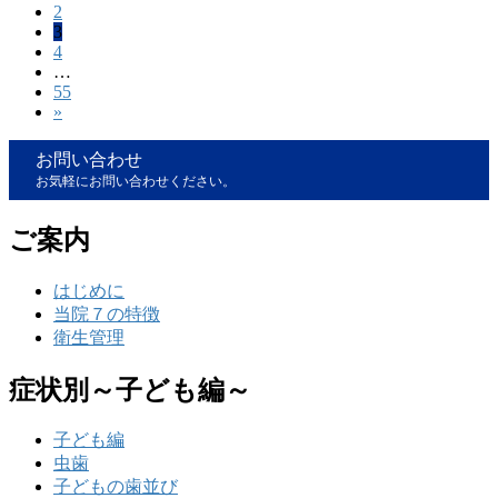
稿
固
2
定
固
3
定
ペ
の
固
4
定
ペ
ー
…
定
ペ
ペ
ー
ジ
固
55
ペ
ー
ジ
»
定
ー
ー
ジ
ペ
ジ
ジ
お問い合わせ
ー
お気軽にお問い合わせください。
ジ
送
り
ご案内
はじめに
当院７の特徴
衛生管理
症状別～子ども編～
子ども編
虫歯
子どもの歯並び