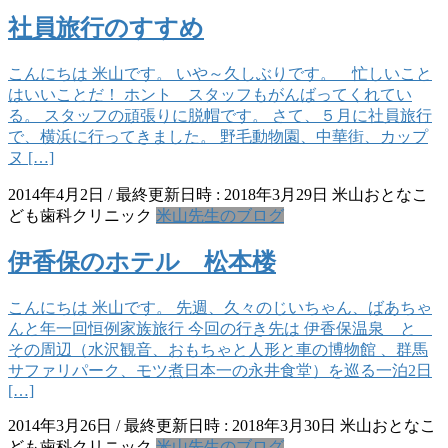
社員旅行のすすめ
こんにちは 米山です。 いや～久しぶりです。 忙しいこと
はいいことだ！ ホント スタッフもがんばってくれてい
る。 スタッフの頑張りに脱帽です。 さて、５月に社員旅行
で、横浜に行ってきました。 野毛動物園、中華街、カップ
ヌ […]
2014年4月2日
/ 最終更新日時 :
2018年3月29日
米山おとなこ
ども歯科クリニック
米山先生のブログ
伊香保のホテル 松本楼
こんにちは 米山です。 先週、久々のじいちゃん、ばあちゃ
んと年一回恒例家族旅行 今回の行き先は 伊香保温泉 と
その周辺（水沢観音、おもちゃと人形と車の博物館 、群馬
サファリパーク、モツ煮日本一の永井食堂）を巡る一泊2日
[…]
2014年3月26日
/ 最終更新日時 :
2018年3月30日
米山おとなこ
ども歯科クリニック
米山先生のブログ