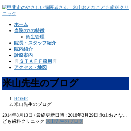
コ
ナ
ン
ビ
テ
ゲ
ホーム
ン
ー
当院の7の特徴
ツ
シ
衛生管理
へ
ョ
院長・スタッフ紹介
ス
ン
院内紹介
キ
に
診療案内
ッ
移
ＳＴＡＦＦ採用
プ
動
アクセス・地図
米山先生のブログ
HOME
米山先生のブログ
2014年8月13日
/ 最終更新日時 :
2018年3月29日
米山おとなこ
ども歯科クリニック
米山先生のブログ