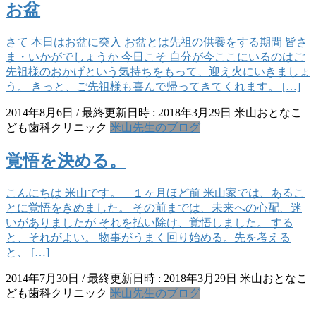
お盆
さて 本日はお盆に突入 お盆とは先祖の供養をする期間 皆さ
ま・いかがでしょうか 今日こそ 自分が今ここにいるのはご
先祖様のおかげという気持ちをもって、迎え火にいきましょ
う。 きっと、ご先祖様も喜んで帰ってきてくれます。 […]
2014年8月6日
/ 最終更新日時 :
2018年3月29日
米山おとなこ
ども歯科クリニック
米山先生のブログ
覚悟を決める。
こんにちは 米山です。 １ヶ月ほど前 米山家では、あるこ
とに覚悟をきめました。 その前までは、未来への心配、迷
いがありましたが それを払い除け、覚悟しました。 する
と、それがよい。 物事がうまく回り始める。先を考える
と、 […]
2014年7月30日
/ 最終更新日時 :
2018年3月29日
米山おとなこ
ども歯科クリニック
米山先生のブログ